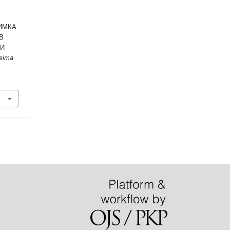
РИМКА
В
МИ
світа