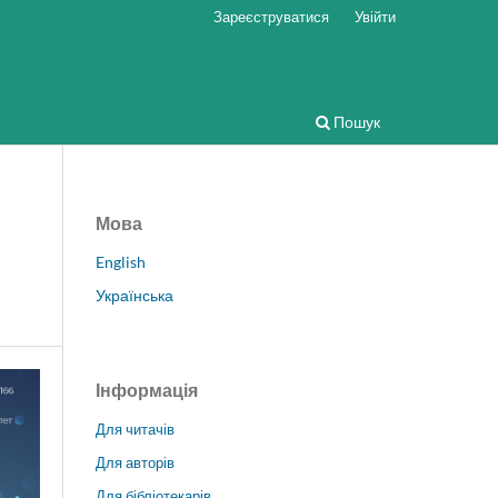
Зареєструватися
Увійти
Пошук
Мова
English
Українська
Інформація
Для читачів
Для авторів
Для бібліотекарів