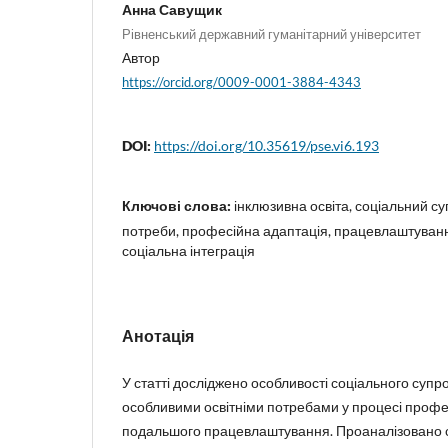
Анна Савущик
Рівненський державний гуманітарний університет
Автор
https://orcid.org/0009-0001-3884-4343
DOI:
https://doi.org/10.35619/pse.vi6.193
Ключові слова:
інклюзивна освіта, соціальний суп
потреби, професійна адаптація, працевлаштування
соціальна інтеграція
Анотація
У статті досліджено особливості соціального супро
особливими освітніми потребами у процесі профес
подальшого працевлаштування. Проаналізовано с