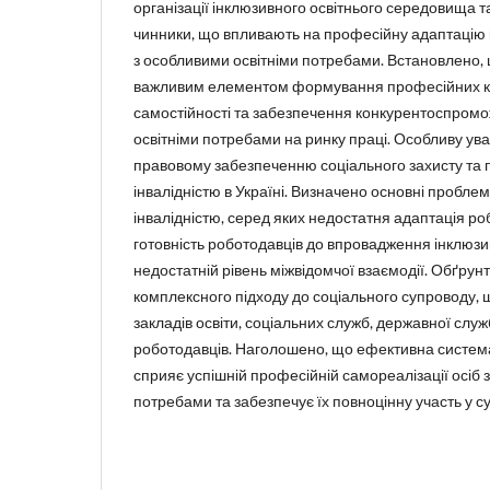
організації інклюзивного освітнього середовища т
чинники, що впливають на професійну адаптацію і 
з особливими освітніми потребами. Встановлено, 
важливим елементом формування професійних ко
самостійності та забезпечення конкурентоспромо
освітніми потребами на ринку праці. Особливу ув
правовому забезпеченню соціального захисту та 
інвалідністю в Україні. Визначено основні проблеми
інвалідністю, серед яких недостатня адаптація ро
готовність роботодавців до впровадження інклюзи
недостатній рівень міжвідомчої взаємодії. Обґрун
комплексного підходу до соціального супроводу,
закладів освіти, соціальних служб, державної служ
роботодавців. Наголошено, що ефективна систем
сприяє успішній професійній самореалізації осіб 
потребами та забезпечує їх повноцінну участь у су