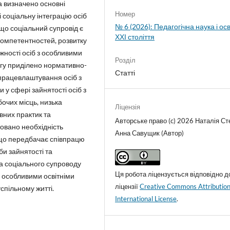
а визначено основні
Номер
соціальну інтеграцію осіб
№ 6 (2026): Педагогічна наука і осв
що соціальний супровід є
ХХІ століття
мпетентностей, розвитку
жності осіб з особливими
Розділ
агу приділено нормативно-
Статті
працевлаштування осіб з
 у сфері зайнятості осіб з
бочих місць, низька
Ліцензія
вних практик та
Авторське право (c) 2026 Наталія Ст
товано необхідність
Анна Савущик (Автор)
 що передбачає співпрацю
би зайнятості та
а соціального супроводу
Ця робота ліцензується відповідно д
з особливими освітніми
ліцензії
Creative Commons Attribution
спільному житті.
International License
.