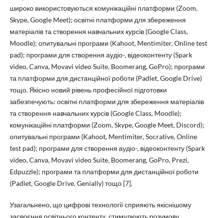
широко використовуються комунікаційні платформи (Zoom,
Skype, Google Meet); освітні платформи для збереження
матеріалів та створення навчальних курсів (Google Class,
Moodle); опитувальні програми (Kahoot, Mentimiter, Online test
pad); програми для створення аудіо-, відеоконтенту (Spark
video, Canva, Movavi video Suite, Boomerang, GoPro); програми
та платформи для дистанційної роботи (Padlet, Google Drive)
тощо. Якісно новий рівень професійної підготовки
забезпечують: освітні платформи для збереження матеріалів
та створення навчальних курсів (Google Class, Moodle);
комунікаційні платформи (Zoom, Skype, Google Meet, Discord);
опитувальні програми (Kahoot, Mentimiter, Socrative, Online
test pad); програми для створення аудіо-, відеоконтенту (Spark
video, Canva, Movavi video Suite, Boomerang, GoPro, Prezi,
Edpuzzle); програми та платформи для дистанційної роботи
(Padlet, Google Drive, Genially) тощо [7].
Узагальнено, що цифрові технології сприяють якіснішому
засвоєння освітнього контенту, стимулюють розумову