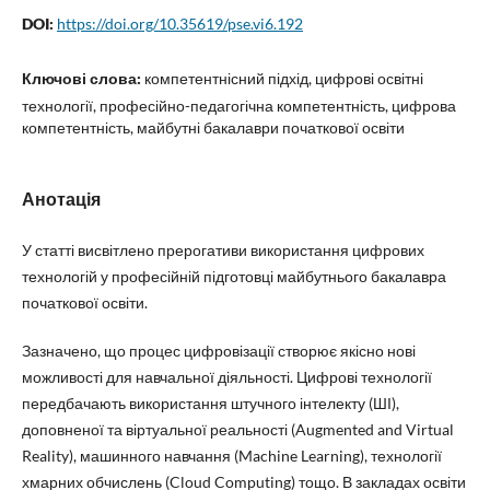
DOI:
https://doi.org/10.35619/pse.vi6.192
Ключові слова:
компетентнісний підхід, цифрові освітні
технології, професійно-педагогічна компетентність, цифрова
компетентність, майбутні бакалаври початкової освіти
Анотація
У статті висвітлено прерогативи використання цифрових
технологій у професійній підготовці майбутнього бакалавра
початкової освіти.
Зазначено, що процес цифровізації створює якісно нові
можливості для навчальної діяльності. Цифрові технології
передбачають використання штучного інтелекту (ШІ),
доповненої та віртуальної реальності (Augmented and Virtual
Reality), машинного навчання (Machine Learning), технології
хмарних обчислень (Cloud Computing) тощо. В закладах освіти