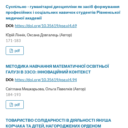
Суспільно - гуманітарні дисципліни як засіб формування
професійних і соціальних навичок студентів Рівненської
медичної академії
DOI:
https://doi.org/10.35619/pse.vi4.69
Юрій Ліннік, Оксана Довгалець (Автор)
171-183
pdf
МЕТОДИКА НАВЧАННЯ МАТЕМАТИЧНОЇ ОСВІТНЬОЇ
ГАЛУЗІ В ЗЗСО: ІННОВАЦІЙНИЙ КОНТЕКСТ
DOI:
https://doi.org/10.35619/pse.vi4.94
Світлана Мишкарьова, Ольга Павелків (Автор)
184-193
pdf
ТОВАРИСТВО СОЛІДАРНОСТІ В ДІЯЛЬНОСТІ ЯНУША
КОРЧАКА ТА ДІТЕЙ, НАГОРОДЖЕНИХ ОРДЕНОМ