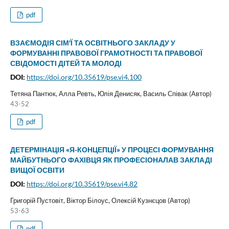
pdf
ВЗАЄМОДІЯ СІМ′Ї ТА ОСВІТНЬОГО ЗАКЛАДУ У
ФОРМУВАННІ ПРАВОВОЇ ГРАМОТНОСТІ ТА ПРАВОВОЇ
СВІДОМОСТІ ДІТЕЙ ТА МОЛОДІ
DOI:
https://doi.org/10.35619/pse.vi4.100
Тетяна Пантюк, Алла Ревть, Юлія Денисяк, Василь Співак (Автор)
43-52
pdf
ДЕТЕРМІНАЦІЯ «Я-КОНЦЕПЦІЇ» У ПРОЦЕСІ ФОРМУВАННЯ
МАЙБУТНЬОГО ФАХІВЦЯ ЯК ПРОФЕСІОНАЛАВ ЗАКЛАДІ
ВИЩОЇ ОСВІТИ
DOI:
https://doi.org/10.35619/pse.vi4.82
Григорій Пустовіт, Віктор Білоус, Олексій Кузнєцов (Автор)
53-63
pdf